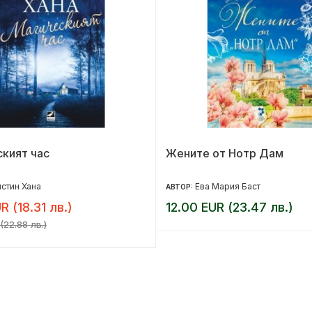
кият час
Жените от Нотр Дам
стин Хана
Ева Мария Баст
АВТОР:
R (18.31 лв.)
12.00 EUR (23.47 лв.)
(22.88 лв.)