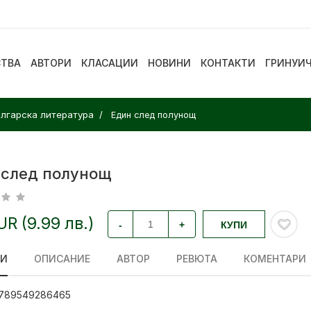
СТВА
АВТОРИ
КЛАСАЦИИ
НОВИНИ
КОНТАКТИ
ГРИНУИ
лгарска литература
Един след полунощ
 след полунощ
EUR (9.99 лв.)
-
+
КУПИ
ЛИ
ОПИСАНИЕ
АВТОР
РЕВЮТА
КОМЕНТАРИ
789549286465