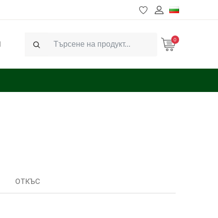
0
Ч
Search
ОТКЪС