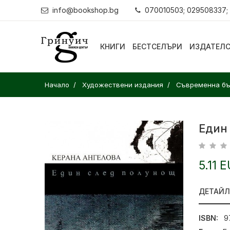
info@bookshop.bg
070010503; 029508337;
КНИГИ
БЕСТСЕЛЪРИ
ИЗДАТЕЛ
Начало
Художествени издания
Съвременна бъ
Един
5.11 
ДЕТАЙ
ISBN:
9