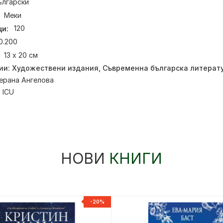
ългарски
Меки
и:
120
0.200
13 х 20 см
ии:
Художествени издания
,
Съвременна българска литерат
ерана Ангелова
:
ICU
НОВИ
КНИГИ
-20%