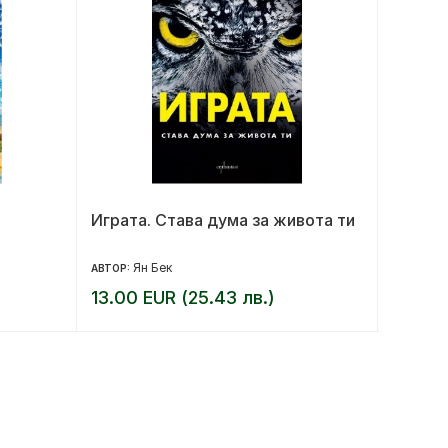
Играта. Става дума за живота ти
Краят 
револ
Ян Бек
Ал
АВТОР:
АВТОР:
13.00 EUR (25.43 лв.)
14.00 