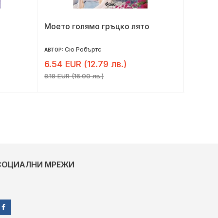
Моето голямо гръцко лято
Между
Сю Робъртс
М
АВТОР:
АВТОР:
6.54 EUR (12.79 лв.)
4.09 E
8.18 EUR (16.00 лв.)
5.11 EUR 
СОЦИАЛНИ МРЕЖИ