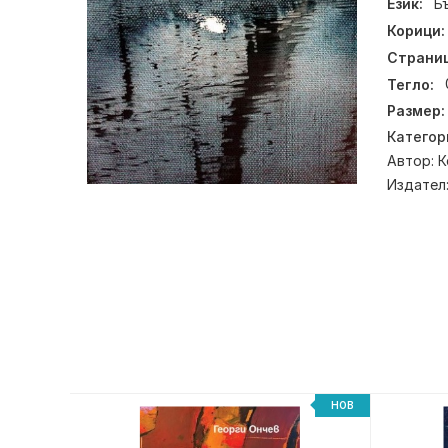
Език:
Б
Корици:
Страниц
Тегло:
Размер:
Категор
Автор:
К
Издател
НОВ
НОВ