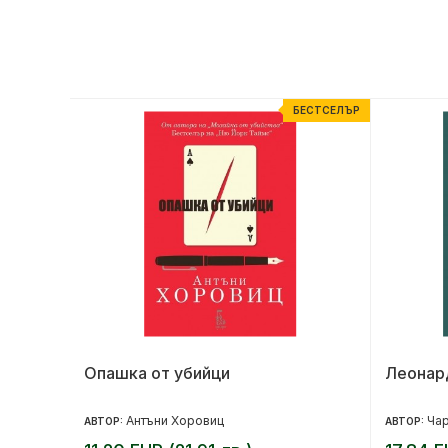
ЕСТСЕЛЪР
БЕСТСЕЛЪР
Опашка от убийци
Леонард
Антъни Хоровиц
Чар
АВТОР:
АВТОР: