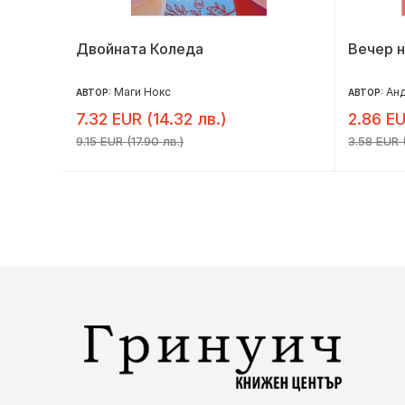
ото
Двойната Коледа
Вечер н
Маги Нокс
Анд
АВТОР:
АВТОР:
7.32 EUR (14.32 лв.)
2.86 EU
9.15 EUR (17.90 лв.)
3.58 EUR (