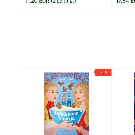
11.20 EUR (21.91 лв.)
17.84 E
-20%
-20%