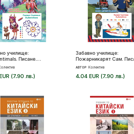
но училище:
Забавно училище:
ntimals. Писане.
Пожарникарят Сам. Пис
не. Оцветяване
Смятане. Оцветяване
Колектив
Колектив
АВТОР:
EUR (7.90 лв.)
4.04 EUR (7.90 лв.)