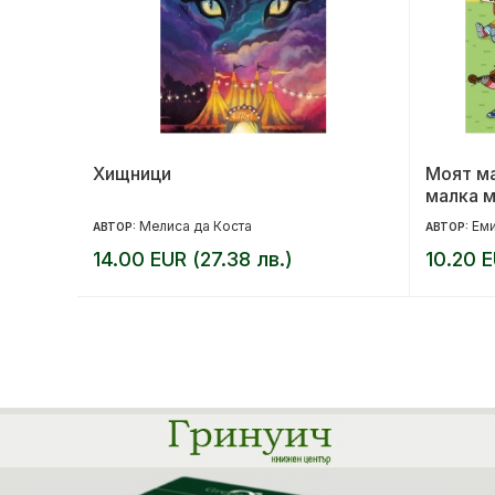
та
Хищници
Моят м
малка м
Мелиса да Коста
Еми
АВТОР:
АВТОР:
14.00 EUR (27.38 лв.)
10.20 E