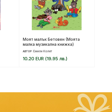
Моят малък Бетовен (Моята
Хищни
малка музикална книжка)
Емили Колет
Ме
АВТОР:
АВТОР:
10.20 EUR (19.95 лв.)
14.00 