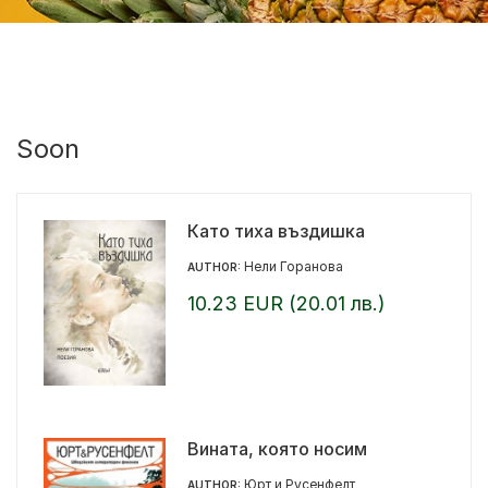
Soon
Като тиха въздишка
Нели Горанова
AUTHOR:
10.23 EUR (20.01 лв.)
Вината, която носим
Юрт и Русенфелт
AUTHOR: