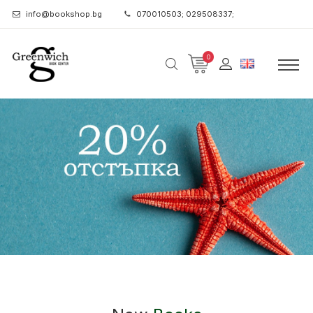
info@bookshop.bg
070010503; 029508337;
0
Bookshop.bg