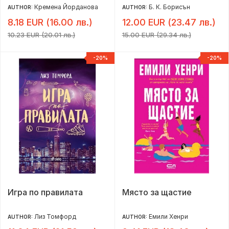
Кремена Йорданова
Б. К. Борисън
AUTHOR:
AUTHOR:
8.18 EUR (16.00 лв.)
12.00 EUR (23.47 лв.)
10.23 EUR (20.01 лв.)
15.00 EUR (29.34 лв.)
-20%
-20%
Игра по правилата
Място за щастие
Лиз Томфорд
Емили Хенри
AUTHOR:
AUTHOR: