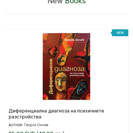
New
Books
%
NEW
Диференциална диагноза на психичните
разстройства
Георги Ончев
AUTHOR: