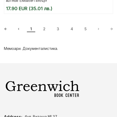
Елизабет Гилбърт
AUTHOR:
17.90 EUR (35.01 лв.)
1
2
3
4
5
Мемоари. Документалистика.
Address:
бул. Витоша № 37