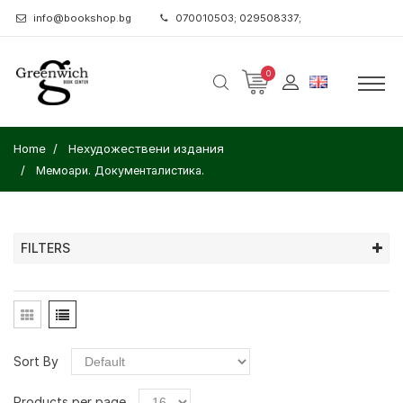
info@bookshop.bg
070010503; 029508337;
0
Home
Нехудожествени издания
Мемоари. Документалистика.
FILTERS
Sort By
Products per page