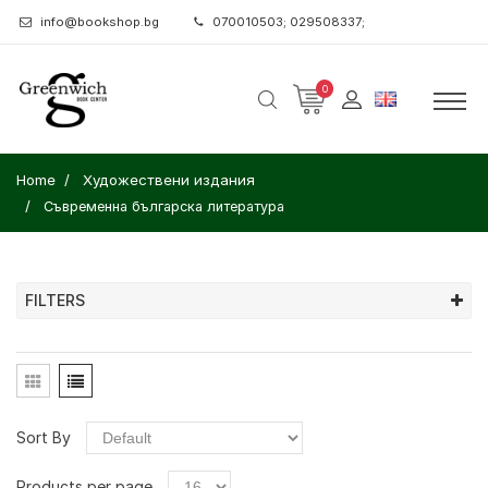
info@bookshop.bg
070010503; 029508337;
0
Home
Художествени издания
Съвременна българска литература
FILTERS
Sort By
Products per page