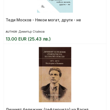
Теди Москов - Някои могат, други - не
Димитър Стайков
AUTHOR:
13.00 EUR (25.43 лв.)
Личният бележник (тефтерчето) на Васил