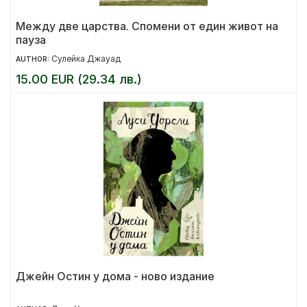
Между две царства. Спомени от един живот на
пауза
Сулейка Джауад
AUTHOR:
15.00 EUR (29.34 лв.)
Джейн Остин у дома - ново издание