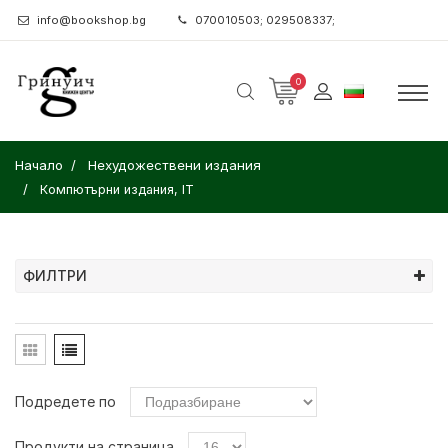
info@bookshop.bg
070010503; 029508337;
0
Начало
Нехудожествени издания
Компютърни издания, IT
ФИЛТРИ
Подредете по
Продукти на страница