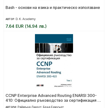
Bash - основи на езика и практическо използване
D. K. Academy
АВТОР:
7.64 EUR (14.94 лв.)
CCNP Enterprise Advanced Routing ENARSI 300-
410: Официално ръководство за сертификация -
т. 1
Реймънд Лакост
Брад Еджуърт
АВТОРИ:
,