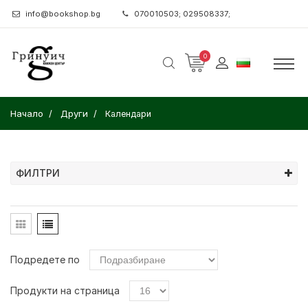
info@bookshop.bg
070010503; 029508337;
0
Начало
Други
Календари
ФИЛТРИ
Подредете по
Продукти на страница