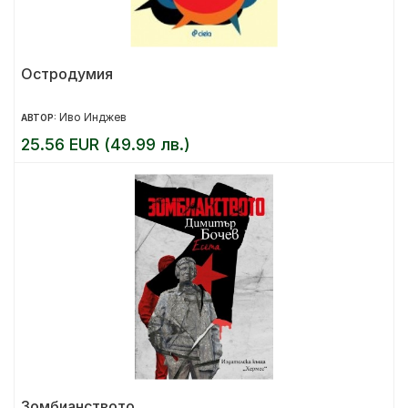
Остродумия
Иво Инджев
АВТОР:
25.56 EUR (49.99 лв.)
Зомбианството