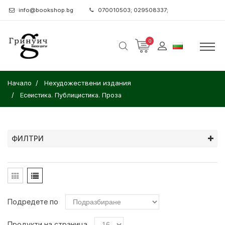
info@bookshop.bg
070010503; 029508337;
0
Начало
Нехудожествени издания
Есеистика. Публицистика. Проза
ФИЛТРИ
Подредете по
Продукти на страница