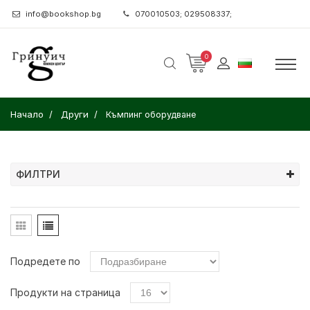
info@bookshop.bg
070010503; 029508337;
0
Начало
Други
Къмпинг оборудване
ФИЛТРИ
Подредете по
Продукти на страница