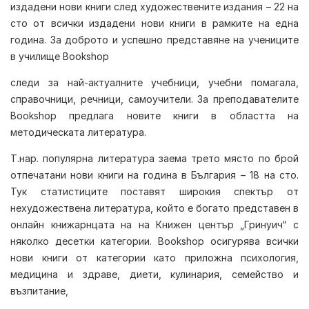
издадени нови книги след художествените издания – 22 на
сто от всички издадени нови книги в рамките на една
година. За доброто и успешно представяне на учениците
в училище Bookshop
следи за най-актуалните учебници, учебни помагала,
справочници, речници, самоучители. За преподавателите
Bookshop предлага новите книги в областта на
методическата литература.
Т.нар. популярна литература заема трето място по брой
отпечатани нови книги на година в България – 18 на сто.
Тук статистиците поставят широкия спектър от
нехудожествена литература, който е богато представен в
онлайн книжарнцата на на Книжен център „Гринуич“ с
няколко десетки категории. Bookshop осигурява всички
нови книги от категории като приложна психология,
медицина и здраве, диети, кулинария, семейство и
възпитание,