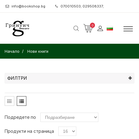
info@bookshop.bg
070010503; 029508337;
0
Начало
Нови книги
ФИЛТРИ
Подредете по
Продукти на страница