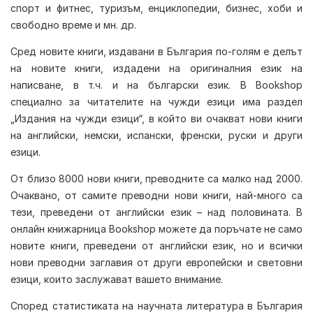
спорт и фитнес, туризъм, енциклопедии, бизнес, хоби и
свободно време и мн. др.
Сред новите книги, издавани в България по-голям е делът
на новите книги, издадени на оригиналния език на
написване, в т.ч. и на български език. В Bookshop
специално за читателите на чужди езици има раздел
„Издания на чужди езици“, в който ви очакват нови книги
на английски, немски, испански, френски, руски и други
езици.
От близо 8000 нови книги, преводните са малко над 2000.
Очаквано, от самите преводни нови книги, най-много са
тези, преведени от английски език – над половината. В
онлайн книжарница Bookshop можете да поръчате не само
новите книги, преведени от английски език, но и всички
нови преводни заглавия от други европейски и световни
езици, които заслужават вашето внимание.
Според статистиката на научната литература в България