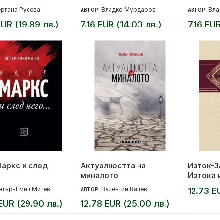
а времето в
ергана Русева
Владко Мурдаров
Вла
АВТОР:
АВТОР:
а Индия
EUR (19.89 лв.)
7.16 EUR (14.00 лв.)
7.16 EUR
аркс и след
Актуалността на
Изток-З
миналото
Изтока 
Запада
етър-Емил Митев
Валентин Вацев
12.73 E
АВТОР:
EUR (29.90 лв.)
12.78 EUR (25.00 лв.)