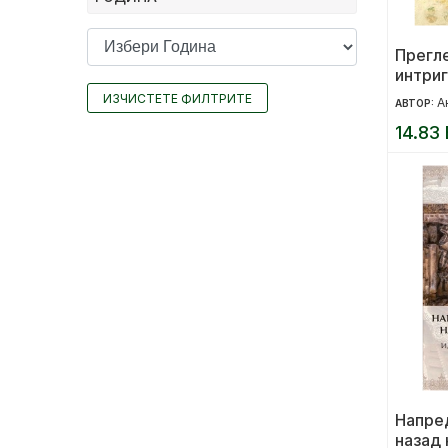
Прегле
интриг
старит
ИЗЧИСТЕТЕ ФИЛТРИТЕ
А
АВТОР:
– 1943
14.83 
Напре
назад