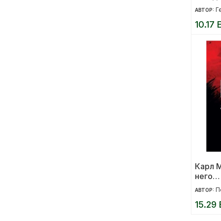
Идеи з
Г
АВТОР:
Древн
10.17 
Карл М
него…
П
АВТОР:
15.29 