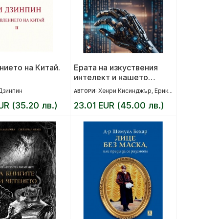
нието на Китай.
Ерата на изкуствения
интелект и нашето
човешко бъдеще
Дзинпин
Хенри Кисинджър
Ерик Шмит
Даниел Х
АВТОРИ:
,
,
UR (35.20 лв.)
23.01 EUR (45.00 лв.)