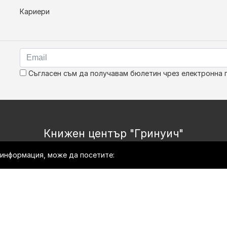
Кариери
Съгласен съм да получавам бюлетин чрез електронна 
Книжен център "Гринуич"
е информация, може да посетите:
Copyright © Bookshop.bg Всички права запазени.
Изработка на онлайн магазин
HopixIT