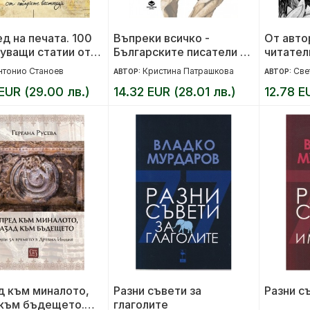
д на печата. 100
Въпреки всичко -
От авто
уващи статии от
Българските писатели в
читател
е вестници (1884
годините на цензурата
и четен
нтонио Станоев
Кристина Патрашкова
Све
АВТОР:
АВТОР:
)
EUR (29.00 лв.)
14.32 EUR (28.01 лв.)
12.78 E
д към миналото,
Разни съвети за
Разни с
 към бъдещето.
глаголите