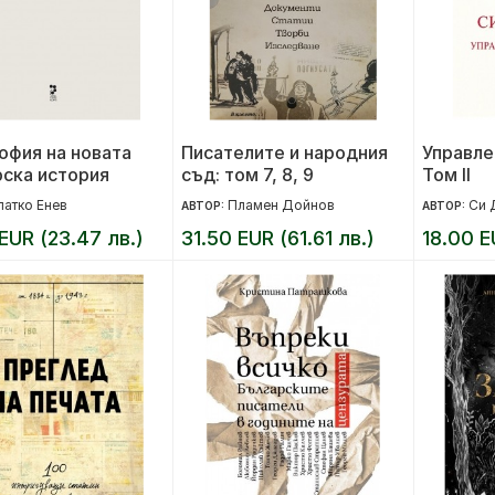
офия на новата
Писателите и народния
Управле
рска история
съд: том 7, 8, 9
Том II
латко Енев
Пламен Дойнов
Си 
АВТОР:
АВТОР:
EUR (23.47 лв.)
31.50 EUR (61.61 лв.)
18.00 E