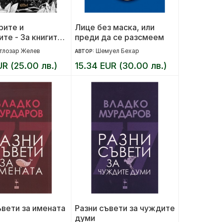
рите и
Лице без маска, или
ите - За книгите
преди да се разсмеем
ето
тлозар Желев
Шемуел Бехар
АВТОР:
UR (25.00 лв.)
15.34 EUR (30.00 лв.)
ъвети за имената
Разни съвети за чуждите
думи