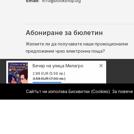
Email:
info@bookshop.bg
Абониране за бюлетин
Желаете ли да получавате наши промоционални
предложения чрез електронна поща?
×
Вечер на улица Милагро
2.86 EUR (5.59 лв.)
3.58 EUR (7.00 лв.)
Сайтът ни използва Бисквитки (Cookies). За повеч