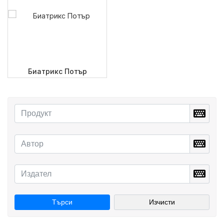
Биатрикс Потър
Търси
Изчисти