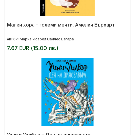
Малки хора – големи мечти. Амелия Еърхарт
Мариа Исабел Санчес Вегара
АВТОР:
7.67 EUR (15.00 лв.)
Уини и Уилбър – Ден на динозавъра