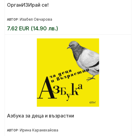
ОрганИЗИрай се!
Изабел Овчарова
АВТОР:
7.62 EUR (14.90 лв.)
Азбука за деца и възрастни
Ирина Каракехайова
АВТОР: