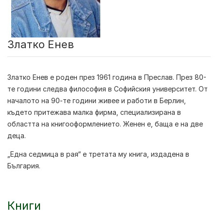
Златко Енев
Златко Енев
е роден през 1961 година в Преслав. През 80-
те години следва философия в Софийския университет. От
началото на 90-те години живее и работи в Берлин,
където притежава малка фирма, специализирана в
областта на книгооформлението. Женен е, баща е на две
деца.
„Една седмица в рая“ е третата му книга, издадена в
България.
Книги