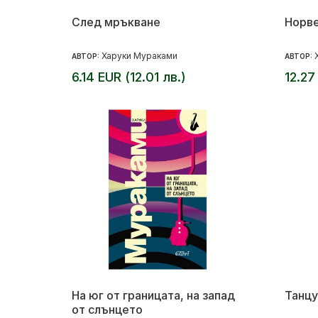
След мръкване
Норве
Харуки Мураками
АВТОР:
АВТОР:
6.14 EUR (12.01 лв.)
12.27
На юг от границата, на запад
Танцу
от слънцето