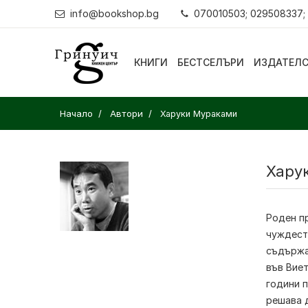
info@bookshop.bg
070010503; 029508337;
КНИГИ
БЕСТСЕЛЪРИ
ИЗДАТЕЛ
Начало
Автори
Харуки Мураками
Хару
Роден пр
чуждест
съдържа
във Виет
години п
решава д