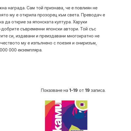
жна награда. Сам той признава, че е повлиян не
оято му е открила прозорец към света. Преводач е
а да открие за японската култура.
Харуки
й-добрите съвременни японски автори. Той със
гите си, издавани и преиздавани многократно не
рчеството му е изпълнено с поезия и ониризъм,
 000 000 екземпляра.
Показване на
1-19
от
19
записа.