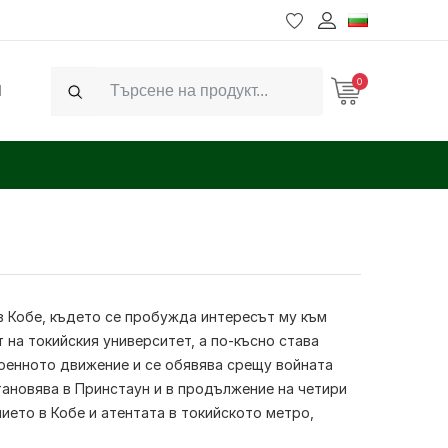
0
Ч
Search
 в Кобе, където се пробужда интересът му към
на токийския университет, а по-късно става
военното движение и се обявява срещу войната
становява в Принстаун и в продължение на четири
нието в Кобе и атентата в токийското метро,