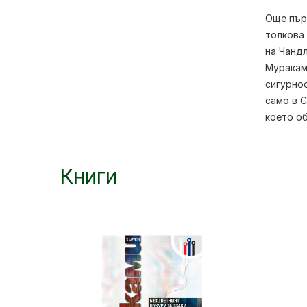
Още първ
толкова 
на Чандл
Мурака
сигурнос
само в С
което об
Книги