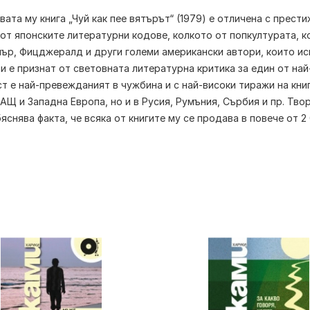
ата му книга „Чуй как пее вятърът“ (1979) е отличена с прести
от японските литературни кодове, колкото от попкултурата, к
ър, Фицджералд и други големи американски автори, които иск
ми
е признат от световната литературна критика за един от на
т e най-превежданият в чужбина и с най-високи тиражи на кни
АЩ и Западна Европа, но и в Русия, Румъния, Сърбия и пр. Тво
яснява факта, че всяка от книгите му се продава в повече от 2