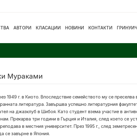
СТВА
АВТОРИ
КЛАСАЦИИ
НОВИНИ
КОНТАКТИ
ГРИНУИ
ки Мураками
ез 1949 г. в Киото. Впоследствие семейството му се преселва
ранната литература. Завършва успешно литературния факултет 
тел на джазклуб в Шибоя. Като студент взема участие в анти
нам. Прекарва три години в Гърция и Италия, след което се у
реподава в местния университет. През 1995 г., след земетресе
а се завърне в Япония.