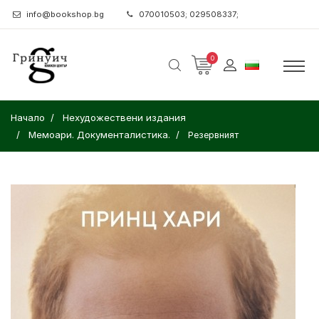
info@bookshop.bg
070010503; 029508337;
0
Начало
Нехудожествени издания
Мемоари. Документалистика.
Резервният