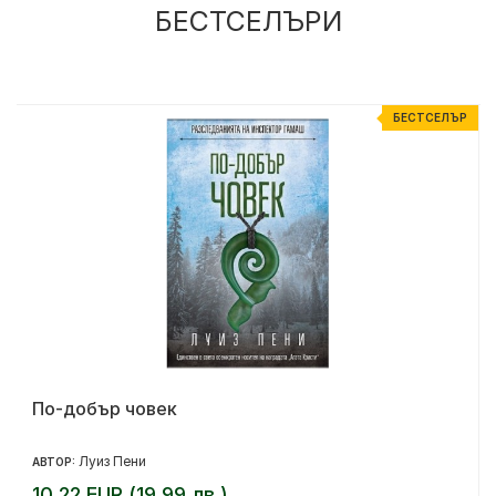
БЕСТСЕЛЪРИ
Р
БЕСТСЕЛЪР
По-добър човек
Луиз Пени
АВТОР:
10.22 EUR (19.99 лв.)