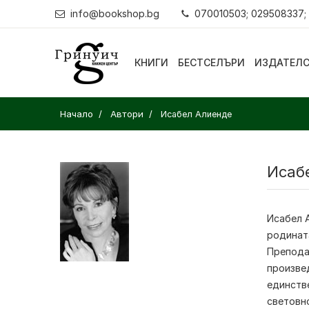
info@bookshop.bg
070010503; 029508337;
КНИГИ
БЕСТСЕЛЪРИ
ИЗДАТЕЛ
Начало
Автори
Исабел Алиенде
Исаб
Исабел А
родината
Препода
произвед
единств
световно