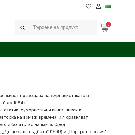
0
Ч
Search
своя живот посвещава на журналистиката в
л“ до 1984 г.
 статии, хумористични книги, пиеси и
авторка на всички времена, и я сравняват
то и богатство на езика. Сред
, „Дъщеря на съдбата“ (1999) и „Портрет в сепия“