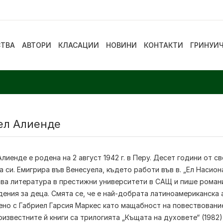
СТВА
АВТОРИ
КЛАСАЦИИ
НОВИНИ
КОНТАКТИ
ГРИНУИ
ел Алиенде
лиенде е родена на 2 август 1942 г. в Перу. Десет години от 
 си. Емигрира във Венесуела, където работи във в. „Ел Насиона
ва литература в престижни университети в САЩ и пише романи,
ения за деца. Смята се, че е най-добрата латиноамериканска 
ено с Габриел Гарсия Маркес като мащабност на повествование
известните й книги са трилогията „Къщата на духовете“ (1982)