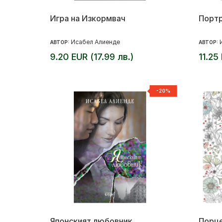
Игра на Изкормвач
Портр
Исабел Алиенде
АВТОР:
АВТОР:
9.20 EUR (17.99 лв.)
11.25
-20%
Японският любовник
Порце