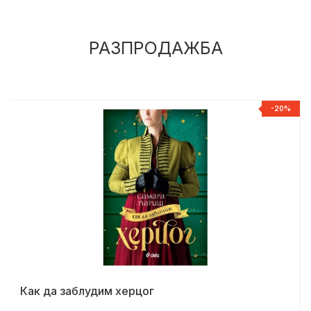
РАЗПРОДАЖБА
%
-20%
Как да заблудим херцог