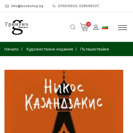
info@bookshop.bg
070010503; 029508337;
0
Начало
Художествени издания
Пътешествайки