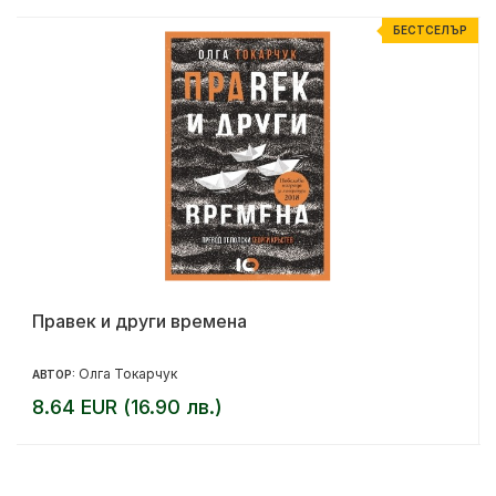
Р
БЕСТСЕЛЪР
Правек и други времена
Олга Токарчук
АВТОР:
8.64 EUR (16.90 лв.)