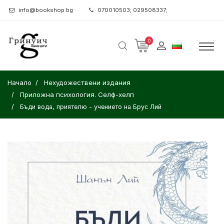
info@bookshop.bg
070010503; 029508337;
0
Начало
Нехудожествени издания
Приложна психология. Селф-хелп
Бъди вода, приятелю - учението на Брус Лий