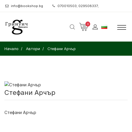
info@bookshop.bg
070010503; 029508337;
0
Начало
Автори
Стефани Арчър
Стефани Арчър
Стефани Арчър