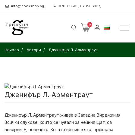
info@bookshop.bg
070010503; 029508337;
0
Начало
Автори
Дженифър Л. Арментраут
Дженифър Л. Арментраут
Дженифър Л. Арментраут
живее в Западна Вирджиния.
Всички слухове, които се чували за нейния щат, са
неверни. Е, повечето. Когато не пише яко, прекарва