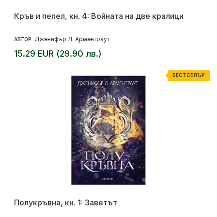
Кръв и пепел, кн. 4: Войната на две кралици
Дженифър Л. Арментраут
АВТОР:
15.29 EUR (29.90 лв.)
БЕСТСЕЛЪР
Полукръвна, кн. 1: Заветът