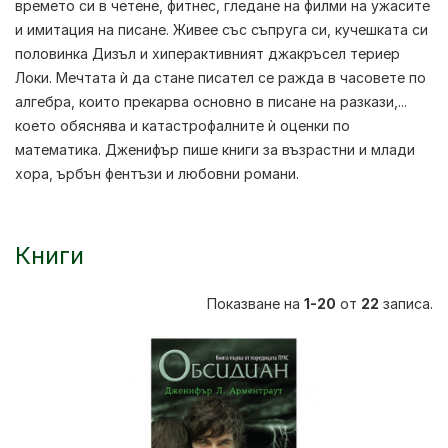
времето си в четене, фитнес, гледане на филми на ужасите
и имитация на писане. Живее със съпруга си, кучешката си
половинка Дизъл и хиперактивният джакръсел териер
Локи. Мечтата ѝ да стане писател се ражда в часовете по
алгебра, които прекарва основно в писане на разкази,...
което обяснява и катастрофалните ѝ оценки по
математика. Дженифър пише книги за възрастни и млади
хора, ърбън фентъзи и любовни романи.
Книги
Показване на
1-20
от
22
записа.