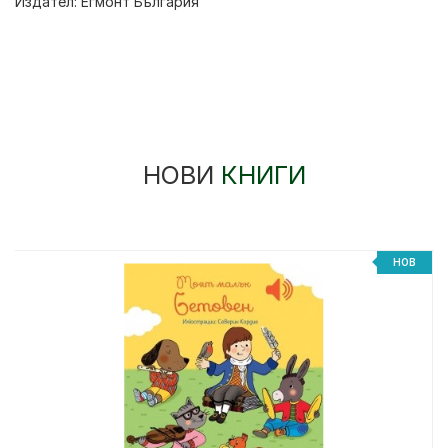
Издател:
Егмонт България
НОВИ
КНИГИ
НОВ