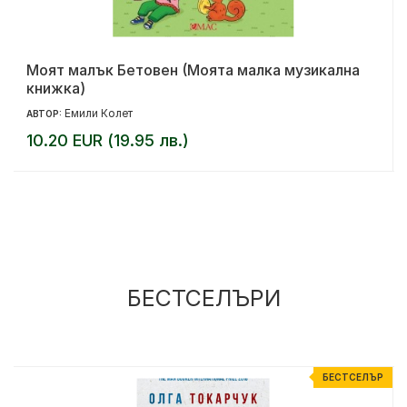
Моят малък Бетовен (Моята малка музикална
книжка)
Емили Колет
АВТОР:
10.20 EUR (19.95 лв.)
БЕСТСЕЛЪРИ
Р
БЕСТСЕЛЪР