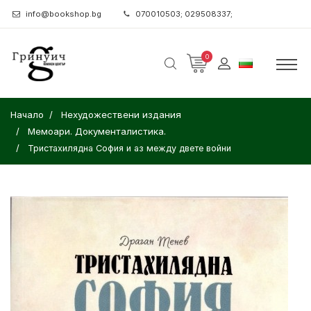
info@bookshop.bg
070010503; 029508337;
0
Начало
Нехудожествени издания
Мемоари. Документалистика.
Тристахилядна София и аз между двете войни