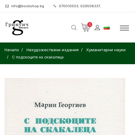
info@bookshop.bg
070010503; 029508337;
0
Начало
Нехудожествени издания
Хуманитарни науки
С подскоците на скакалеца