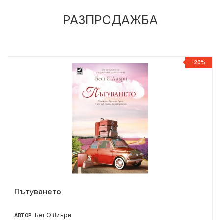
РАЗПРОДАЖБА
%
-20%
Пътуването
Бет О'Лиъри
АВТОР: