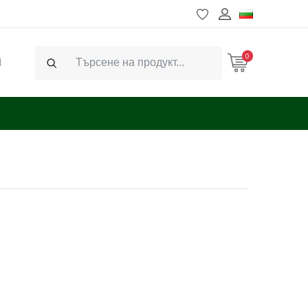
0
Ч
Search