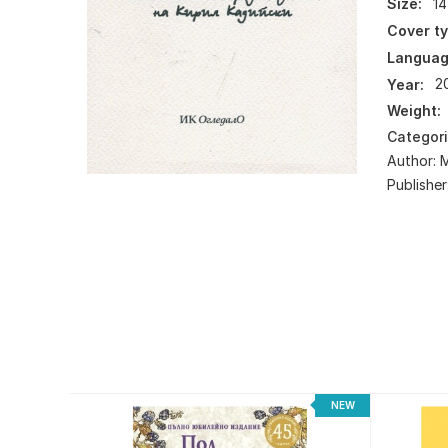
Size:
14
Cover ty
Languag
Year:
2
Weight:
Categor
Author:
М
Publisher
NEW
NEW