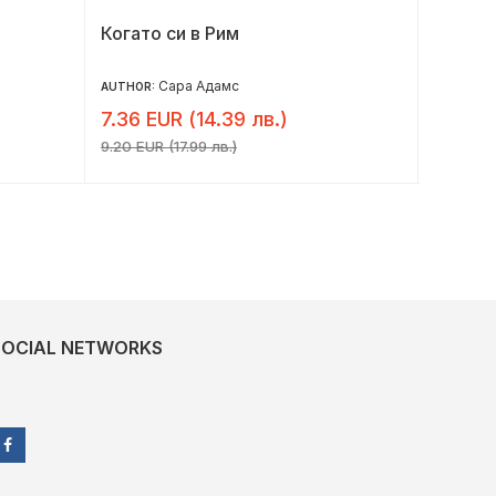
Когато си в Рим
Просто
Сара Адамс
AUTHOR:
AUTHOR:
7.36 EUR (14.39 лв.)
7.32 E
9.20 EUR (17.99 лв.)
9.15 EUR 
SOCIAL NETWORKS