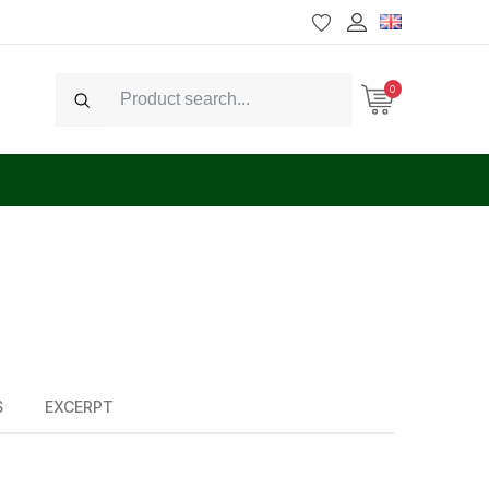
0
Search
S
EXCERPT