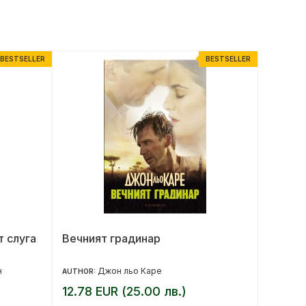
BESTSELLER
BESTSELLER
т слуга
Вечният градинар
Сърце 
н
Джон льо Каре
AUTHOR:
AUTHOR:
12.78 EUR (25.00 лв.)
12.27 