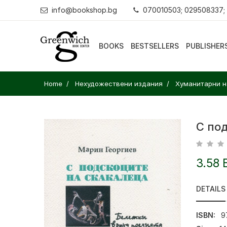
info@bookshop.bg
070010503; 029508337;
BOOKS
BESTSELLERS
PUBLISHER
Home
Нехудожествени издания
Хуманитарни н
С по
3.58 
DETAILS
ISBN:
9