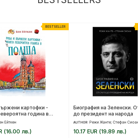
BESTSELLER
пържени картофки -
Биография на Зеленски. О
евероятна година в
до президент на народа
ен Ейткен
Режи Жанте; Стефан Сиоа
AUTHOR:
R (16.00 лв.)
10.17 EUR (19.89 лв.)