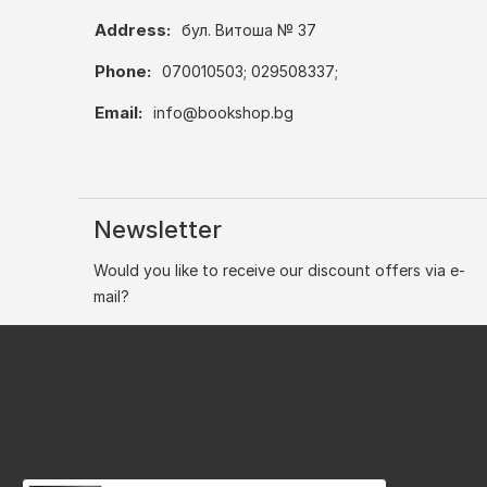
Address:
бул. Витоша № 37
Phone:
070010503; 029508337;
Email:
info@bookshop.bg
Newsletter
Would you like to receive our discount offers via e-
mail?