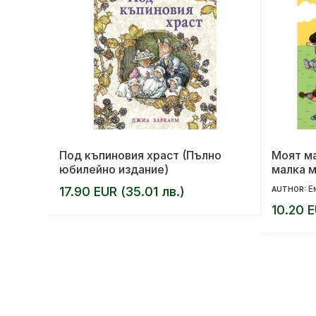
Под къпиновия храст (Пълно
Моят м
юбилейно издание)
малка м
Е
17.90 EUR (35.01 лв.)
AUTHOR:
10.20 E