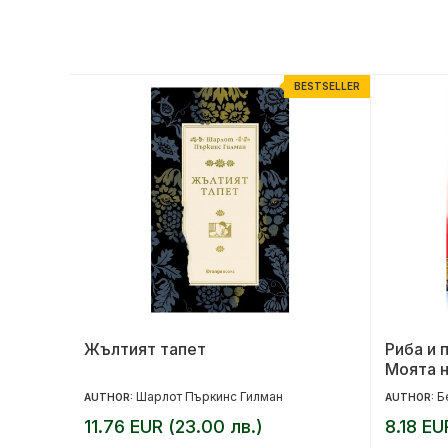
ESTSELLER
BESTSELLER
Жълтият тапет
Риба и 
Моята н
Полша
Шарлот Пъркинс Гилман
Б
AUTHOR:
AUTHOR:
11.76 EUR (23.00 лв.)
8.18 EU