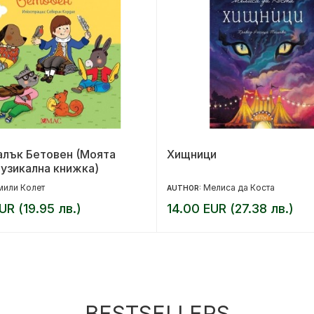
алък Бетовен (Моята
Хищници
узикална книжка)
мили Колет
Мелиса да Коста
AUTHOR:
UR (19.95 лв.)
14.00 EUR (27.38 лв.)
BESTSELLERS