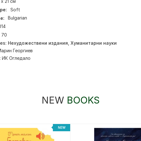
 х 21 см
pe:
Soft
e:
Bulgarian
014
70
ies:
Нехудожествени издания
,
Хуманитарни науки
арин Георгиев
:
ИК Огледало
NEW
BOOKS
NEW