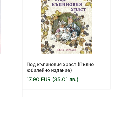
Под къпиновия храст (Пълно
Моят м
юбилейно издание)
малка 
17.90 EUR (35.01 лв.)
AUTHOR:
10.20 