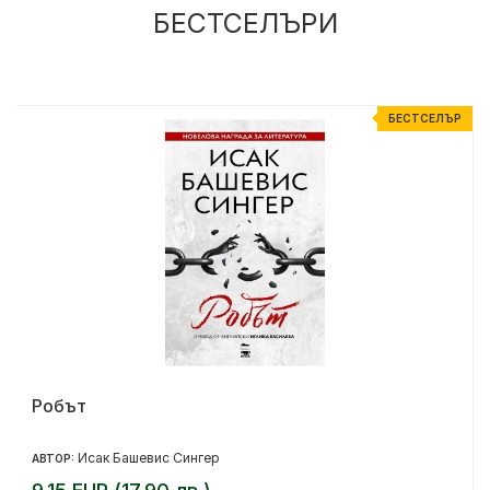
БЕСТСЕЛЪРИ
Р
БЕСТСЕЛЪР
Робът
Исак Башевис Сингер
АВТОР: