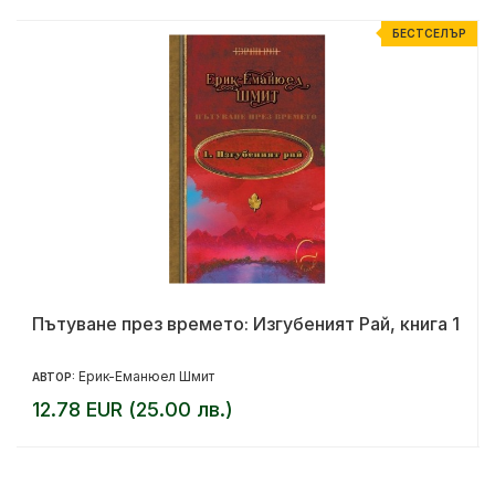
Р
БЕСТСЕЛЪР
Пътуване през времето: Изгубеният Рай, книга 1
Ерик-Еманюел Шмит
АВТОР:
12.78 EUR (25.00 лв.)