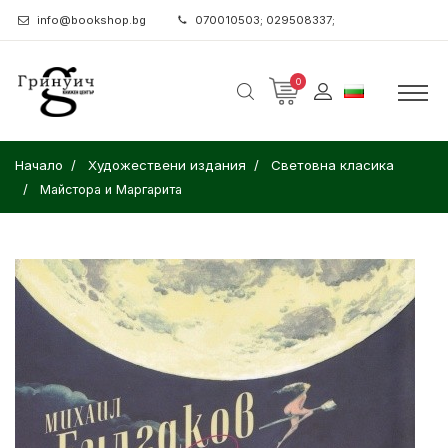
info@bookshop.bg
070010503; 029508337;
0
Начало
Художествени издания
Световна класика
Майстора и Маргарита