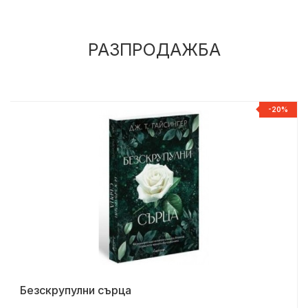
РАЗПРОДАЖБА
%
-20%
Безскрупулни сърца