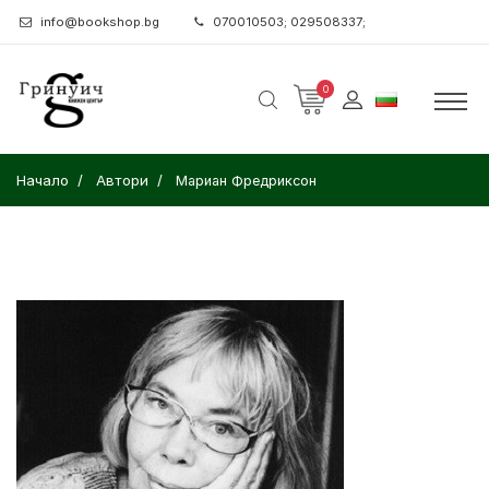
info@bookshop.bg
070010503; 029508337;
0
Начало
Автори
Мариан Фредриксон