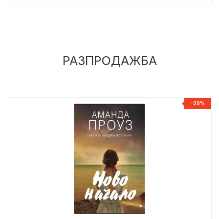
РАЗПРОДАЖБА
%
-20%