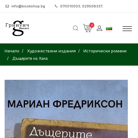
info@bookshop.bg
070010503; 029508337;
0
Начало
Художествени издания
Исторически романи
Дъщерите на Хана