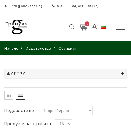
info@bookshop.bg
070010503; 029508337;
0
Начало
Издателства
Обсидиан
ФИЛТРИ
Подредете по
Продукти на страница