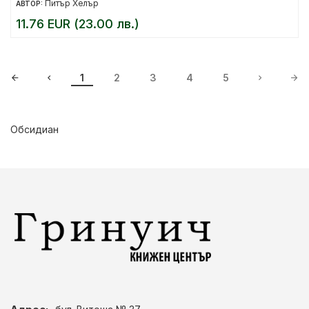
Питър Хелър
АВТОР:
11.76 EUR (23.00 лв.)
1
2
3
4
5
Обсидиан