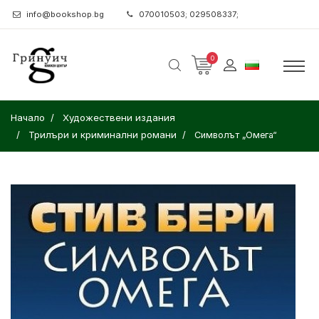
info@bookshop.bg
070010503; 029508337;
0
Начало
Художествени издания
Трилъри и криминални романи
Символът „Омега“