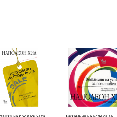
твото на продажбата
Витамини на успеха за