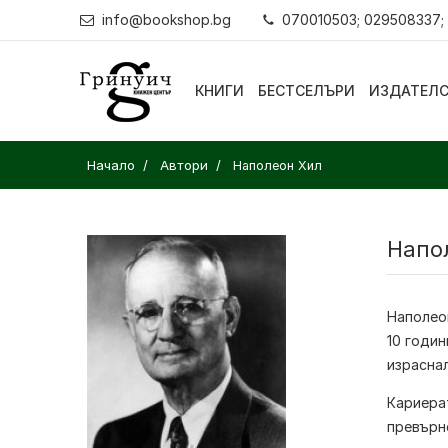
info@bookshop.bg
070010503; 029508337;
КНИГИ
БЕСТСЕЛЪРИ
ИЗДАТЕЛ
Начало
Автори
Наполеон Хил
Напо
Наполео
10 годин
израснал
Кариерат
превърн