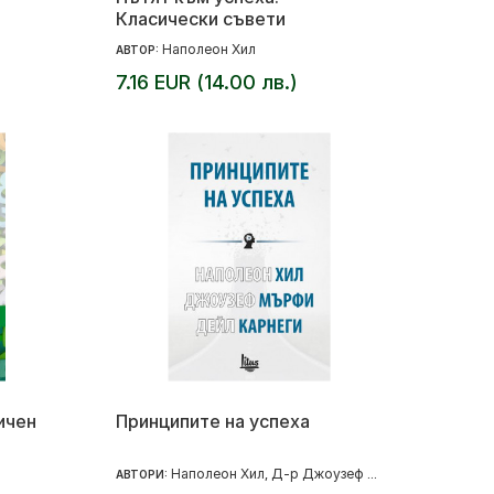
Класически съвети
Наполеон Хил
АВТОР:
7.16 EUR (14.00 лв.)
ичен
Принципите на успеха
Наполеон Хил
Д-р Джоузеф Мърфи
Дейл Карн
АВТОРИ:
,
,