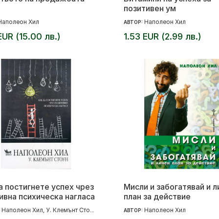
позитивен ум
Наполеон Хил
Наполеон Хил
АВТОР:
EUR (15.00 лв.)
1.53 EUR (2.99 лв.)
а постигнете успех чрез
Мисли и забогатявай и л
ивна психическа нагласа
план за действие
Наполеон Хил
У. Клемънт Стоун
Наполеон Хил
:
,
АВТОР: