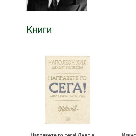
Книги
Направете го сега! Днес е
Изкус