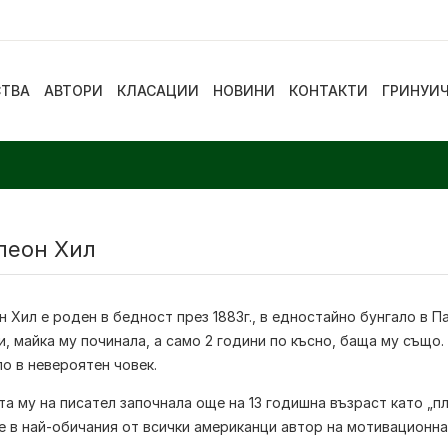
СТВА
АВТОРИ
КЛАСАЦИИ
НОВИНИ
КОНТАКТИ
ГРИНУИ
леон Хил
н Хил
е роден в бедност през 1883г., в едностайно бунгало в П
и, майка му починала, а само 2 години по късно, баща му също
о в невероятен човек.
а му на писател започнала още на 13 годишна възраст като „пл
е в най-обичания от всички американци автор на мотивационна