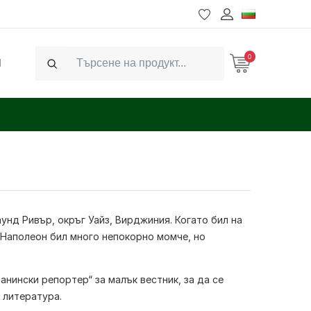
0
Ч
Search
аунд Ривър, окръг Уайз, Вирджиния. Когато бил на
. Наполеон бил много непокорно момче, но
анински репортер“ за малък вестник, за да се
 литература.