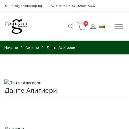
info@bookshop.bg
070010503; 029508337;
0
Начало
Автори
Данте Алигиери
Данте Алигиери