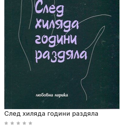
След хиляда години раздяла