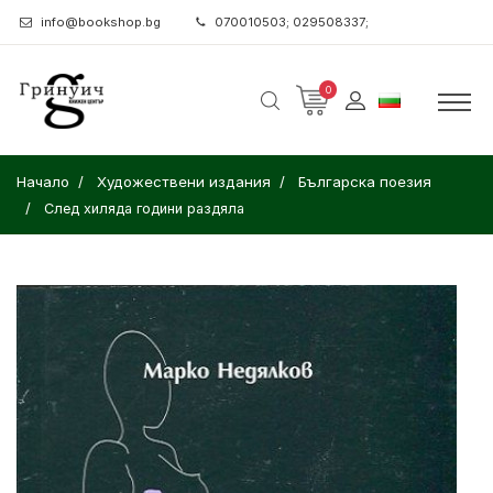
info@bookshop.bg
070010503; 029508337;
0
Начало
Художествени издания
Българска поезия
След хиляда години раздяла