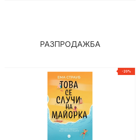
РАЗПРОДАЖБА
%
-20%