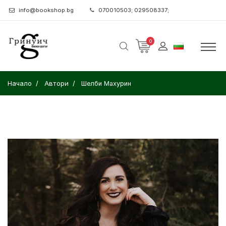
info@bookshop.bg
070010503; 029508337;
0
Начало
Автори
Шелби Махурин