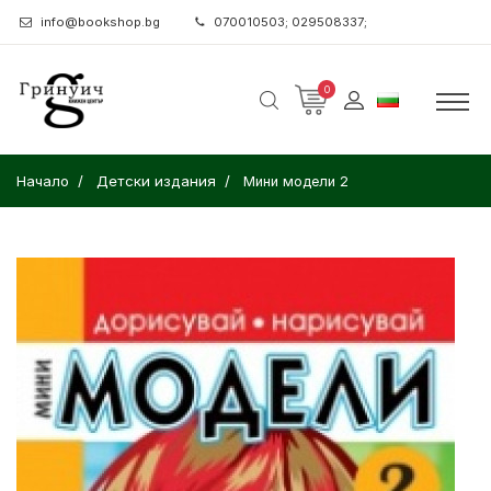
info@bookshop.bg
070010503; 029508337;
0
Начало
Детски издания
Мини модели 2