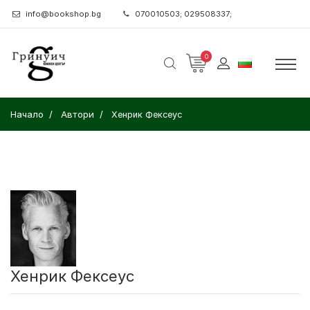
info@bookshop.bg
070010503; 029508337;
0
Начало
Автори
Хенрик Фексеус
Хенрик Фексеус