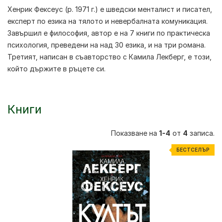
Хенрик Фексеус (р. 1971 г.) е шведски менталист и писател,
експерт по езика на тялото и невербалната комуникация.
Завършил е философия, автор е на 7 книги по практическа
психология, преведени на над 30 езика, и на три романа.
Третият, написан в съавторство с Камила Лекберг, е този,
който държите в ръцете си.
Книги
Показване на
1-4
от
4
записа.
БЕСТСЕЛЪР