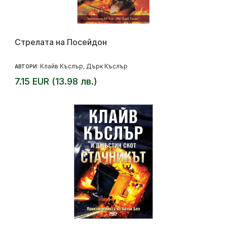
Стрелата на Посейдон
Клайв Къслър
Дърк Къслър
АВТОРИ:
,
7.15 EUR (13.98 лв.)