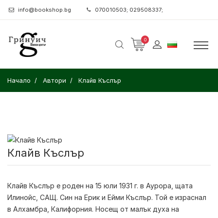
info@bookshop.bg
070010503; 029508337;
0
Начало
Автори
Клайв Къслър
Клайв Къслър
Клайв Къслър
е роден на 15 юли 1931 г. в Аурора, щата
Илинойс, САЩ. Син на Ерик и Ейми Къслър. Той е израснал
в Алхамбра, Калифорния. Носещ от малък духа на