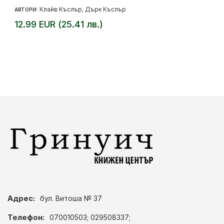
Клайв Къслър
Дърк Къслър
АВТОРИ:
,
12.99 EUR (25.41 лв.)
Адрес:
бул. Витоша № 37
Телефон:
070010503; 029508337;