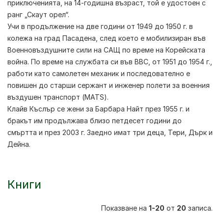
приключенията, на 14-годишна възраст, той е удостоен с
ранг „Скаут орел“.
Учи в продължение на две години от 1949 до 1950 г. в
колежа на град Пасадена, след което е мобилизиран във
Военновъздушните сили на САЩ по време на Корейската
война. По време на службата си във ВВС, от 1951 до 1954 г.,
работи като самолетен механик и последователно е
повишен до старши сержант и инженер полети за военния
въздушен транспорт (MATS).
Клайв Къслър се жени за Барбара Найт през 1955 г. и
бракът им продължава близо петдесет години до
смъртта и през 2003 г. Заедно имат три деца, Тери, Дърк и
Дейна.
Книги
Показване на
1-20
от
20
записа.