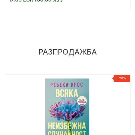
РАЗПРОДАЖБА
%
-20%