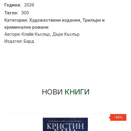
Година:
2026
Тегло:
300
Категории:
Художествени издания
,
Трилъри и
криминални романи
Автори:
Клайв Къслър
,
Дърк Къслър
Издател:
Бард
НОВИ
КНИГИ
-20%