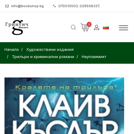
info@bookshop.bg
070010503; 029508337;
0
Начало
Художествени издания
Трилъри и криминални романи
Неуловимият