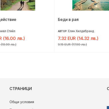
действие
Беди в рая
иел Стийл
Елин Хилдебранд
АВТОР:
R (16.00 лв.)
7.32 EUR (14.32 лв.)
(19.99 лв.)
9.15 EUR (17.90 лв.)
СТРАНИЦИ
Общи условия