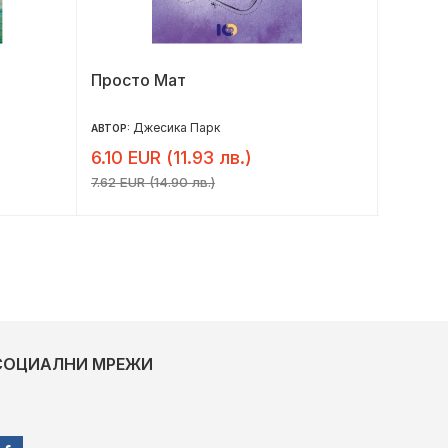
Просто Мат
Три св
Джесика Парк
Ш
АВТОР:
АВТОР:
6.10 EUR (11.93 лв.)
2.86 E
7.62 EUR (14.90 лв.)
3.58 EUR
СОЦИАЛНИ МРЕЖИ