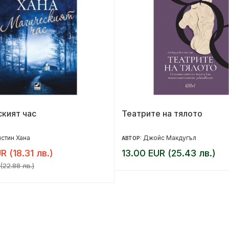
кият час
Театрите на тялото
стин Хана
Джойс Макдугъл
АВТОР:
R (18.31 лв.)
13.00 EUR (25.43 лв.)
(22.88 лв.)