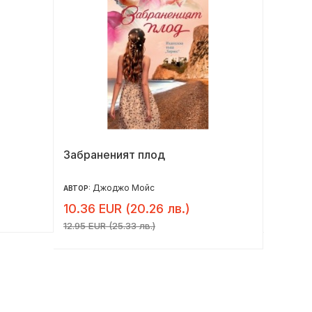
Забраненият плод
Беглец
Джоджо Мойс
М
АВТОР:
АВТОР:
10.36 EUR (20.26 лв.)
12.99 
12.95 EUR (25.33 лв.)