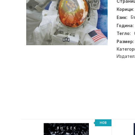
Страниц
Корици:
Език:
Б
Година:
Тегло:
Размер:
Категор
Издател
НОВ
НОВ