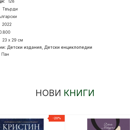
и:
128
Твърди
ългарски
2022
0.800
23 х 29 см
ии:
Детски издания
,
Детски енциклопедии
:
Пан
НОВИ
КНИГИ
-20%