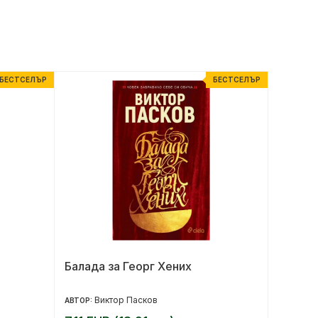
БЕСТСЕЛЪР
БЕСТСЕЛЪР
Балада за Георг Хених
Пътят 
Виктор Пасков
Д
АВТОР:
АВТОР: