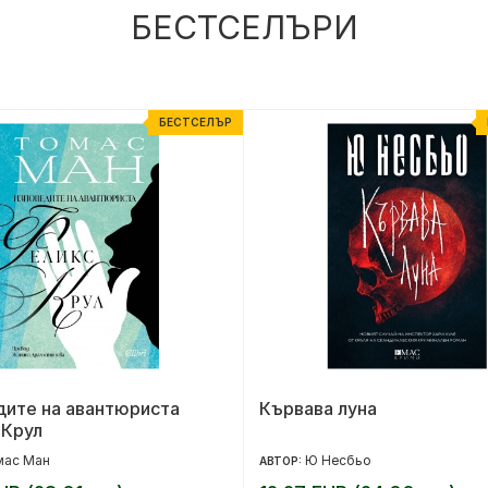
БЕСТСЕЛЪРИ
БЕСТСЕЛЪР
дите на авантюриста
Кървава луна
 Крул
мас Ман
Ю Несбьо
АВТОР: