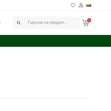
0
Ч
Search