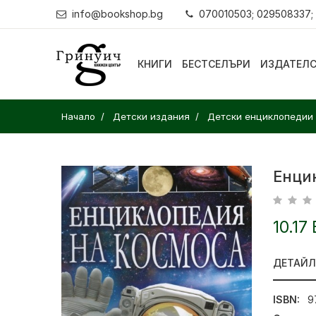
info@bookshop.bg
070010503; 029508337;
КНИГИ
БЕСТСЕЛЪРИ
ИЗДАТЕЛ
Начало
Детски издания
Детски енциклопедии
Енци
10.17
ДЕТАЙ
ISBN:
9