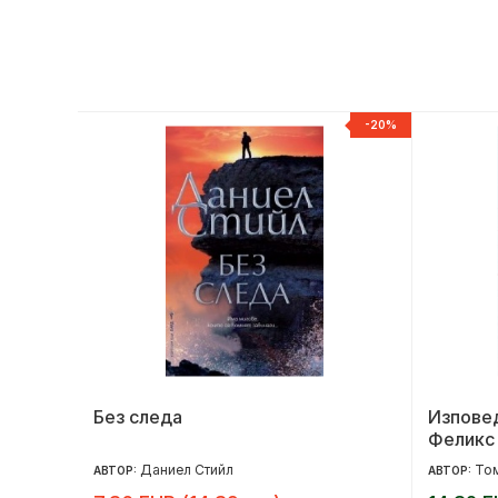
ЕСТСЕЛЪР
-20%
Без следа
Изпове
Феликс
Даниел Стийл
То
АВТОР:
АВТОР: