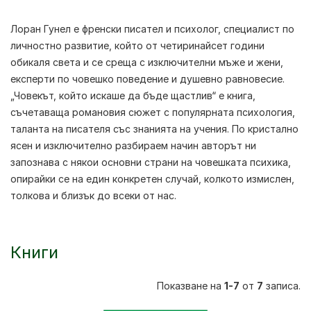
Лоран Гунел
е френски писател и психолог, специалист по
личностно развитие, който от четиринайсет години
обикаля света и се среща с изключителни мъже и жени,
експерти по човешко поведение и душевно равновесие.
„Човекът, който искаше да бъде щастлив“ е книга,
съчетаваща романовия сюжет с популярната психология,
таланта на писателя със знанията на учения. По кристално
ясен и изключително разбираем начин авторът ни
запознава с някои основни страни на човешката психика,
опирайки се на един конкретен случай, колкото измислен,
толкова и близък до всеки от нас.
Книги
Показване на
1-7
от
7
записа.