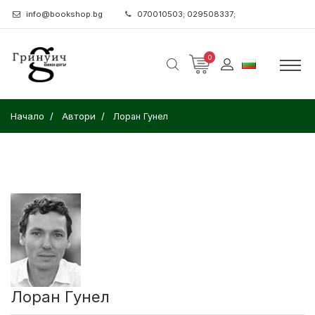
info@bookshop.bg
070010503; 029508337;
0
Начало
Автори
Лоран Гунел
Лоран Гунел