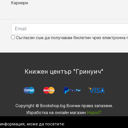
Кариери
Съгласен съм да получавам бюлетин чрез електронна 
Книжен център "Гринуич"
Copyright © Bookshop.bg Всички права запазени.
Изработка на онлайн магазин
HopixIT
е информация, може да посетите: