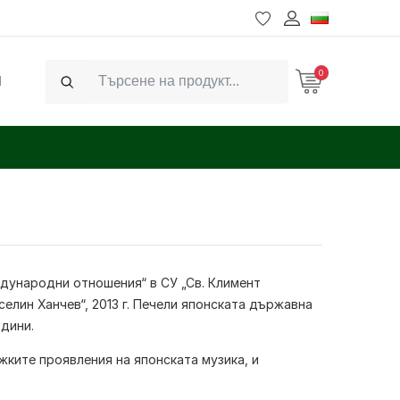
0
Ч
Search
дународни отношения“ в СУ „Св. Климент
селин Ханчев“, 2013 г. Печели японската държавна
одини.
жките проявления на японската музика, и