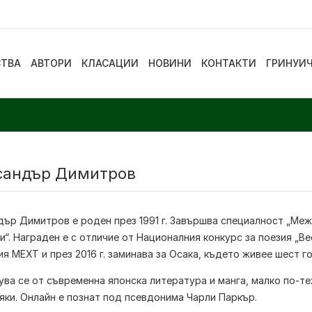
СТВА
АВТОРИ
КЛАСАЦИИ
НОВИНИ
КОНТАКТИ
ГРИНУИ
сандър Димитров
дър Димитров е роден през 1991 г. Завършва специалност „Меж
“. Награден е с отличие от Националния конкурс за поезия „Ве
я MEXT и през 2016 г. заминава за Осака, където живее шест г
ва се от съвременна японска литература и манга, малко по-те
яки. Онлайн е познат под псевдонима Чарли Паркър.