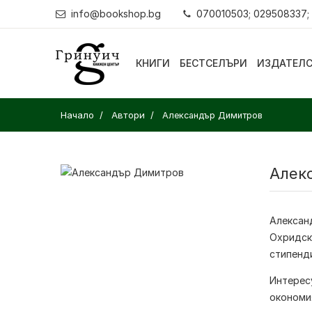
info@bookshop.bg
070010503; 029508337;
КНИГИ
БЕСТСЕЛЪРИ
ИЗДАТЕЛ
Начало
Автори
Александър Димитров
Алек
Алексан
Охридски
стипенди
Интересу
окономи