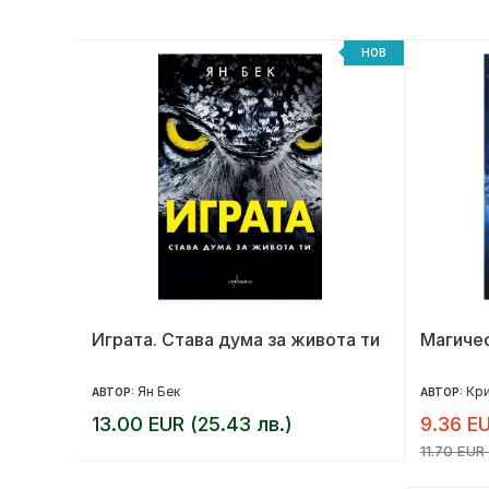
НОВ
НОВ
на
Играта. Става дума за живота ти
Магичес
Ян Бек
Кри
АВТОР:
АВТОР:
13.00 EUR (25.43 лв.)
9.36 EU
11.70 EUR 