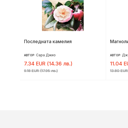
Последната камелия
Магнол
Сара Джио
Дже
АВТОР:
АВТОР:
7.34 EUR (14.36 лв.)
11.04 E
9.18 EUR (17.95 лв.)
13.80 EUR