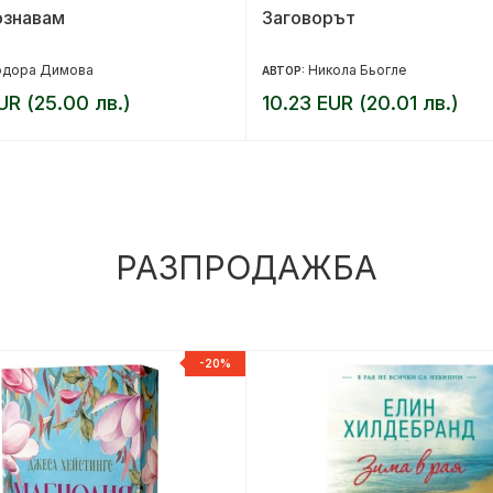
ознавам
Заговорът
одора Димова
Никола Бьогле
АВТОР:
UR (25.00 лв.)
10.23 EUR (20.01 лв.)
РАЗПРОДАЖБА
-20%