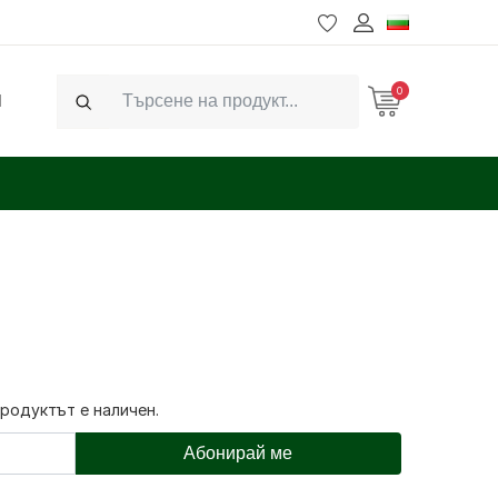
0
Ч
Search
продуктът е наличен.
Абонирай ме