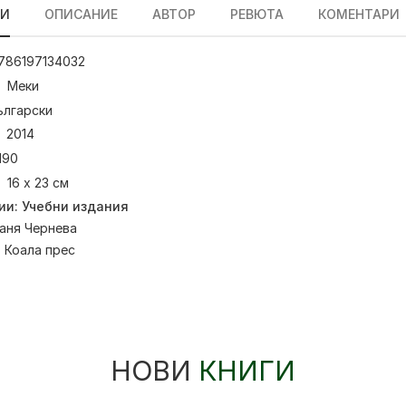
ЛИ
ОПИСАНИЕ
АВТОР
РЕВЮТА
КОМЕНТАРИ
786197134032
Меки
ългарски
2014
190
16 х 23 см
ии:
Учебни издания
аня Чернева
:
Коала прес
НОВИ
КНИГИ