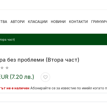
СТВА
АВТОРИ
КЛАСАЦИИ
НОВИНИ
КОНТАКТИ
ГРИНУИ
тора част)
ра без проблеми (Втора част)
EUR (7.20 лв.)
ът не е наличен
Абонирайте се за известие по имейл когато 