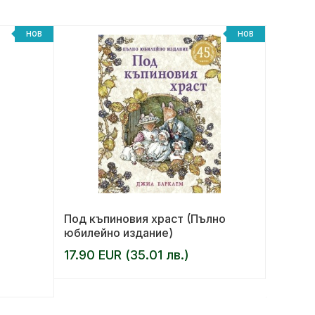
НОВ
НОВ
Под къпиновия храст (Пълно
Моят м
юбилейно издание)
малка 
Ем
17.90 EUR (35.01 лв.)
АВТОР:
10.20 