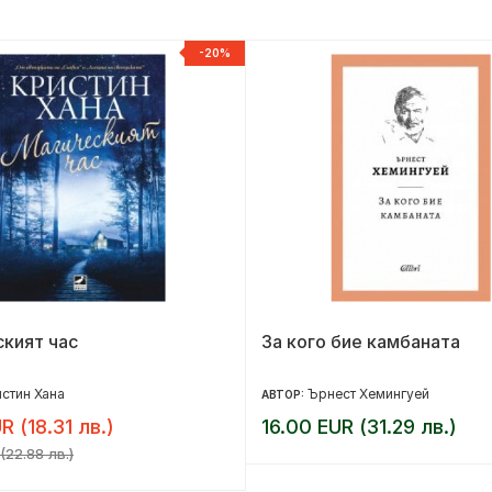
-20%
кият час
За кого бие камбаната
стин Хана
Ърнест Хемингуей
АВТОР:
R (18.31 лв.)
16.00 EUR (31.29 лв.)
(22.88 лв.)