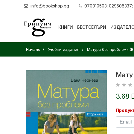
info@bookshop.bg
070010503; 029508337;
КНИГИ
БЕСТСЕЛЪРИ
ИЗДАТЕЛ
Начало
Учебни издания
Матура без проблеми (В
Мату
3.68 
Продукт