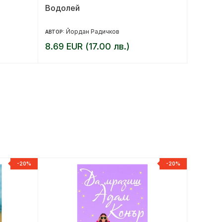
Водолей
Тролов
Йордан Радичков
Йе
АВТОР:
АВТОР:
8.69 EUR (17.00 лв.)
12.78 
-20%
-20%