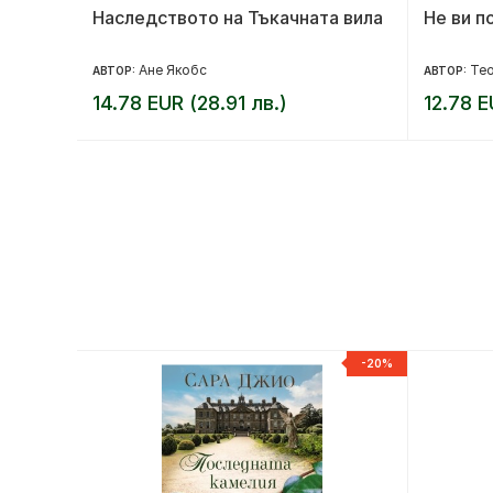
Наследството на Тъкачната вила
Не ви п
Ане Якобс
Те
АВТОР:
АВТОР:
14.78 EUR (28.91 лв.)
12.78 E
-20%
-20%