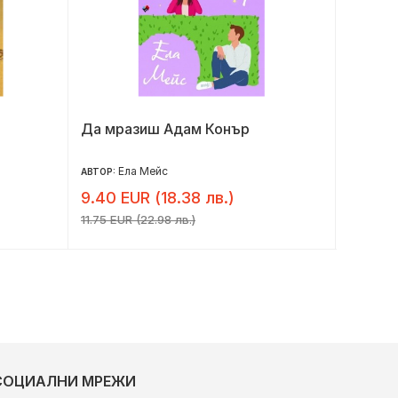
Да мразиш Адам Конър
Незабр
Ела Мейс
Н
АВТОР:
АВТОР:
9.40 EUR (18.38 лв.)
5.30 E
11.75 EUR (22.98 лв.)
6.62 EUR 
СОЦИАЛНИ МРЕЖИ