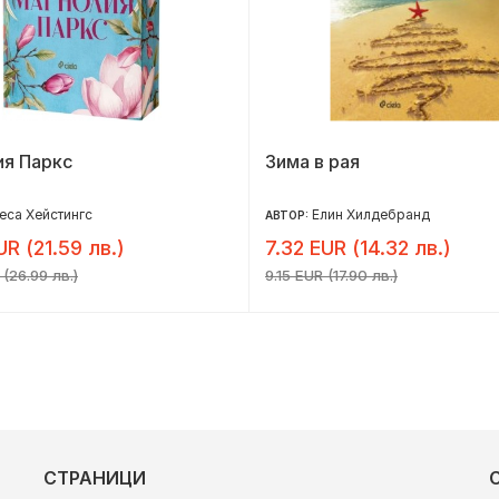
ия Паркс
Зима в рая
са Хейстингс
Елин Хилдебранд
АВТОР:
UR (21.59 лв.)
7.32 EUR (14.32 лв.)
 (26.99 лв.)
9.15 EUR (17.90 лв.)
СТРАНИЦИ