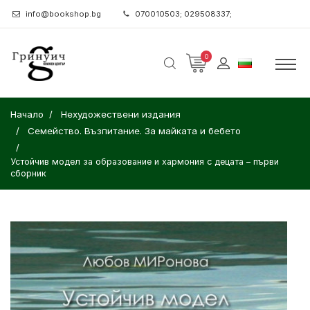
info@bookshop.bg
070010503; 029508337;
0
Начало
Нехудожествени издания
Семейство. Възпитание. За майката и бебето
Устойчив модел за образование и хармония с децата – първи
сборник