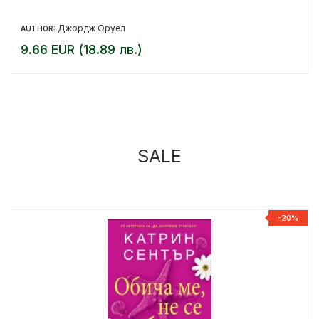
Джордж Оруел
AUTHOR:
9.66 EUR (18.89 лв.)
SALE
%
-20%