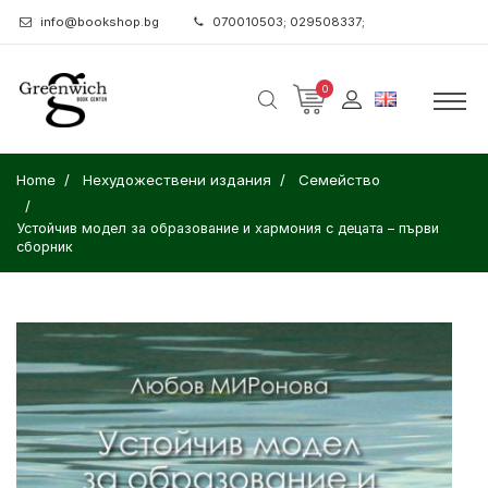
info@bookshop.bg
070010503; 029508337;
0
Home
Нехудожествени издания
Семейство
Устойчив модел за образование и хармония с децата – първи
сборник