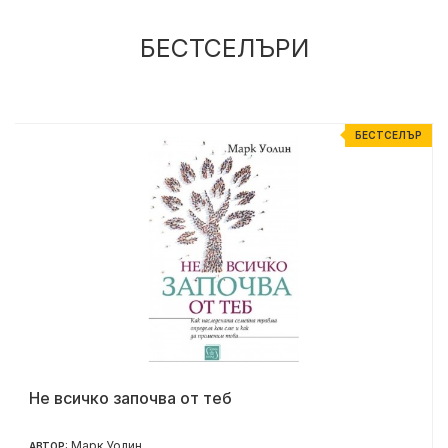
БЕСТСЕЛЪРИ
Р
БЕСТСЕЛЪР
Не всичко започва от теб
Марк Уолин
АВТОР: