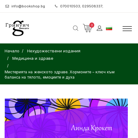
info@bookshop.bg
070010503; 029508337;
0
Начало
Нехудожествени издания
Медицина и здраве
Мистерията на женското здраве. Хормоните – ключ към
баланса на тялото, емоциите и духа