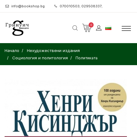
info@bookshop.bg
070010503; 029508337;
0
Начало
Нехудожествени издания
Социология и политология
Политиката