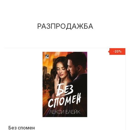
РАЗПРОДАЖБА
%
-20%
Без спомен