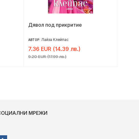
Дявол под прикритие
Опасни
Лайза Клейпас
Е
АВТОР:
АВТОР:
7.36 EUR (14.39 лв.)
7.32 E
9.20 EUR (17.99 лв.)
9.15 EUR 
СОЦИАЛНИ МРЕЖИ