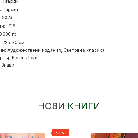
Твърди
ългарски
2023
и:
128
0.300 гр.
22 х 30 см
ии:
Художествени издания
,
Световна класика
ртър Конан Дойл
:
Знаци
НОВИ
КНИГИ
-20%