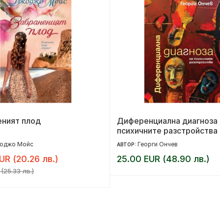
еният плод
Диференциална диагноза 
психичните разстройства
оджо Мойс
Георги Ончев
АВТОР:
UR (20.26 лв.)
25.00 EUR (48.90 лв.)
(25.33 лв.)