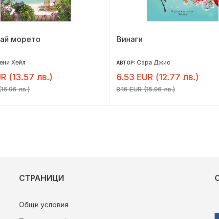
рай морето
Винаги
ени Хейл
Сара Джио
АВТОР:
R (13.57 лв.)
6.53 EUR (12.77 лв.)
16.96 лв.)
8.16 EUR (15.96 лв.)
СТРАНИЦИ
Общи условия