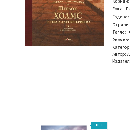
Корици:
Език:
Б
Година:
Страниц
Тегло:
Размер:
Категор
Автор:
А
Издател
НОВ
НОВ