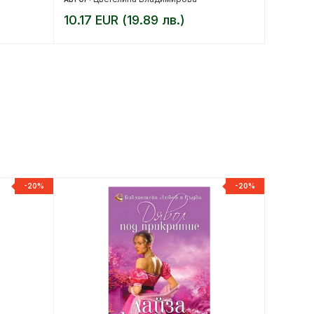
10.17 EUR (19.89 лв.)
12.78 
-20%
-20%