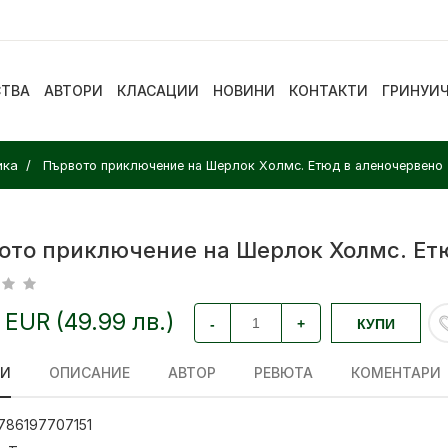
СТВА
АВТОРИ
КЛАСАЦИИ
НОВИНИ
КОНТАКТИ
ГРИНУИ
ика
Първото приключение на Шерлок Холмс. Етюд в аленочервено
ото приключение на Шерлок Холмс. Ет
 EUR (49.99 лв.)
-
+
КУПИ
ЛИ
ОПИСАНИЕ
АВТОР
РЕВЮТА
КОМЕНТАРИ
786197707151