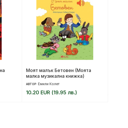
на
Моят малък Бетовен (Моята
Под къ
малка музикална книжка)
юбилей
Емили Колет
17.90 
АВТОР:
10.20 EUR (19.95 лв.)