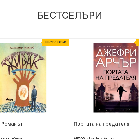
БЕСТСЕЛЪРИ
БЕСТСЕЛЪР
- Романът
Портата на предателя
митър Живков
Джефри Арчър
АВТОР: