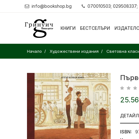
info@bookshop.bg
070010503; 029508337;
КНИГИ
БЕСТСЕЛЪРИ
ИЗДАТЕЛ
Начало
Художествени издания
Световна клас
Първ
25.56
ДЕТАЙ
ISBN:
9