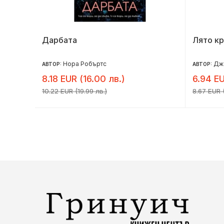
Дарбата
Лято к
Нора Робъртс
Дж
АВТОР:
АВТОР:
8.18 EUR (16.00 лв.)
6.94 EU
10.22 EUR (19.99 лв.)
8.67 EUR (