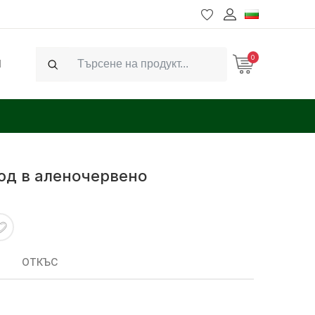
0
Ч
Search
юд в аленочервено
ОТКЪС